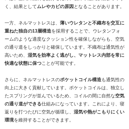
く、結果として
ムレやカビの原因
となることがあります。
一方、ネルマットレスは、
薄いウレタンと不織布を交互に
重ねた独自の13層構造
を採用することで、ウレタンフォ
ームのような適度なクッション性を確保しながらも、空気
の通り道をしっかりと確保しています。不織布は通気性が
高いため、
湿気を効率よく逃がし、マットレス内部を常に
快適な状態に保つ
ことが可能です。
さらに、ネルマットレスの
ポケットコイル構造
も通気性の
向上に大きく貢献しています。ポケットコイルは、独立し
たスプリングが並んでいるため、コイルの間に自然な
空気
の通り道ができる
仕組みになっています。これにより、寝
返りを打つたびに空気が循環し、
湿気や熱がこもりにくい
環境
を維持することができます。